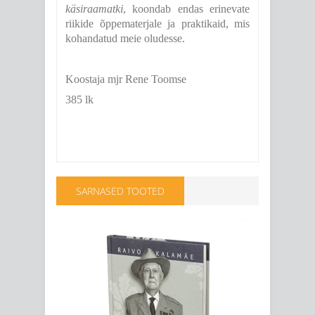
käsiraamatki
, koondab endas erinevate
riikide õppematerjale ja praktikaid, mis
kohandatud meie oludesse.
Koostaja mjr Rene Toomse
385 lk
SARNASED TOOTED