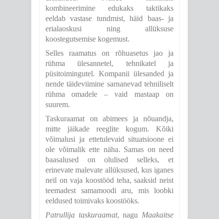
kombineerimine edukaks taktikaks
eeldab vastase tundmist, häid baas- ja
erialaoskusi ning allüksuse
koostegutsemise kogemust.
Selles raamatus on rõhuasetus jao ja
rühma ülesannetel, tehnikatel ja
püsitoimingutel. Kompanii ülesanded ja
nende täideviimine sarnanevad tehniliselt
rühma omadele – vaid mastaap on
suurem.
Taskuraamat on abimees ja nõuandja,
mitte jäikade reeglite kogum. Kõiki
võimalusi ja ettetulevaid situatsioone ei
ole võimalik ette näha. Samas on need
baasalused on olulised selleks, et
erinevate malevate allüksused, kus iganes
neil on vaja koostööd teha, saaksid neist
teemadest samamoodi aru, mis loobki
eeldused toimivaks koostööks.
Patrullija taskuraamat
, nagu
Maakaitse