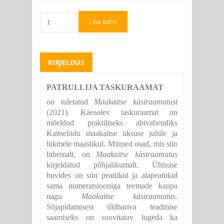
Lisa korvi
KIRJELDUS
PATRULLIJA TASKURAAMAT
on tuletatud
Maakaitse käsiraamatust
(2021). Käesolev taskuraamat on
mõeldud praktiliseks abivahendiks
Kaitseliidu maakaitse üksuse juhile ja
liikmele maastikul. Mitmed osad, mis siin
lühemalt, on
Maakaitse käsiraamatus
kirjeldatud põhjalikumalt. Ühtsuse
huvides on siin peatükid ja alapeatükid
sama numeratsiooniga teemade kaupa
nagu
Maakaitse käsiraamatus
.
Sõjapidamisest üldhariva teadmise
saamiseks on soovitatav lugeda ka