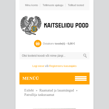
Minu konto
Tellimuste ajalugu
Tellitud tooted
Ostukorv
toode(t) -
0,00
€
Logi sisse
või
Registreeru kasutajaks
MENÜÜ
Esileht
»
Raamatud ja lauamängud
»
Patrullija taskuraamat