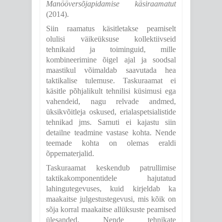
Manööversõjapidamise käsiraamatut
(2014).
Siin raamatus käsitletakse peamiselt
olulisi väikeüksuse kollektiivseid
tehnikaid ja toiminguid, mille
kombineerimine õigel ajal ja soodsal
maastikul võimaldab saavutada hea
taktikalise tulemuse. Taskuraamat ei
käsitle põhjalikult tehnilisi küsimusi ega
vahendeid, nagu relvade andmed,
üksikvõitleja oskused, erialaspetsialistide
tehnikad jms. Samuti ei kajastu siin
detailne teadmine vastase kohta. Nende
teemade kohta on olemas eraldi
õppematerjalid.
Taskuraamat keskendub patrullimise
taktikakomponentidele hajutatud
lahingutegevuses, kuid kirjeldab ka
maakaitse julgestustegevusi, mis kõik on
sõja korral maakaitse allüksuste peamised
ülesanded. Nende tehnikate